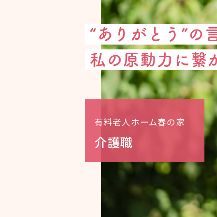
“ありがとう”の
私の原動力に繋
有料老人ホーム春の家
介護職