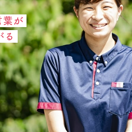
言葉が
がる