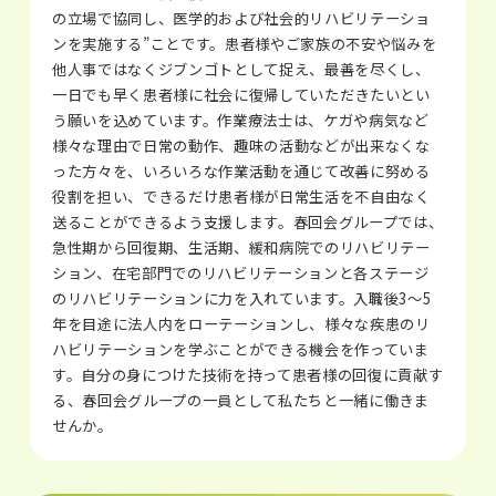
の立場で協同し、医学的および社会的リハビリテーショ
ンを実施する”ことです。患者様やご家族の不安や悩みを
他人事ではなくジブンゴトとして捉え、最善を尽くし、
一日でも早く患者様に社会に復帰していただきたいとい
う願いを込めています。作業療法士は、ケガや病気など
様々な理由で日常の動作、趣味の活動などが出来なくな
った方々を、いろいろな作業活動を通じて改善に努める
役割を担い、できるだけ患者様が日常生活を不自由なく
送ることができるよう支援します。春回会グループでは、
急性期から回復期、生活期、緩和病院でのリハビリテー
ション、在宅部門でのリハビリテーションと各ステージ
のリハビリテーションに力を入れています。入職後3～5
年を目途に法人内をローテーションし、様々な疾患のリ
ハビリテーションを学ぶことができる機会を作っていま
す。自分の身につけた技術を持って患者様の回復に貢献す
る、春回会グループの一員として私たちと一緒に働きま
せんか。